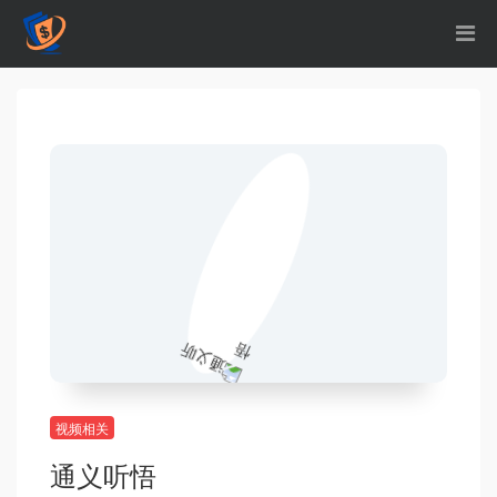
视频相关
通义听悟